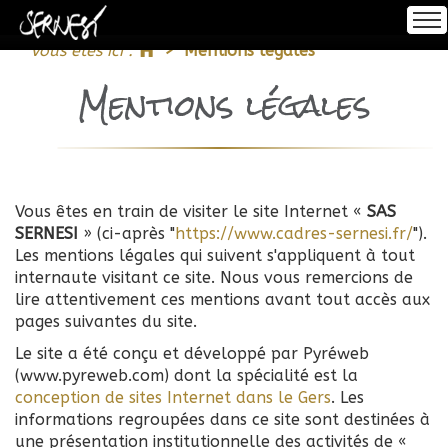
Accueil
Vous êtes ici :
Mentions légales
Se connecter
Accueil
Mentions légales
S'inscrire
À propos
Vous êtes en train de visiter le site Internet «
SAS
Encadrement
SERNESI
» (ci-après "
https://www.cadres-sernesi.fr/
").
Les mentions légales qui suivent s'appliquent à tout
internaute visitant ce site. Nous vous remercions de
lire attentivement ces mentions avant tout accès aux
Impression
pages suivantes du site.
Le site a été conçu et développé par Pyréweb
(www.pyreweb.com) dont la spécialité est la
Notre Offre
conception de sites Internet dans le Gers
. Les
informations regroupées dans ce site sont destinées à
une présentation institutionnelle des activités de «