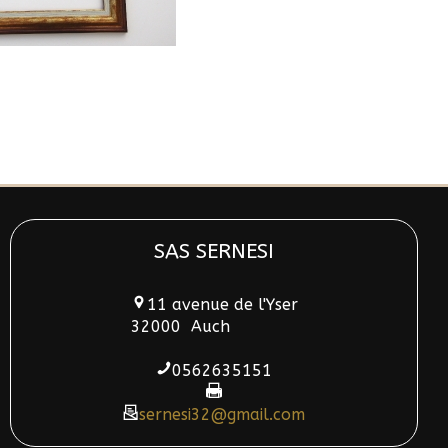
SAS SERNESI
11 avenue de l'Yser
32000
Auch
0562635151
sernesi32@gmail.com