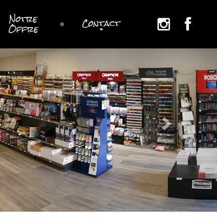
Notre
Contact
sur
sur
Offre
instagram
Facebook