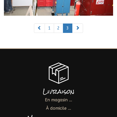
1
2
3
Livraison
En magasin ...
À domicile ...