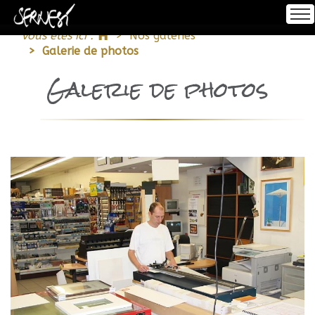
Accueil
Vous êtes ici :
Nos galeries
Se connecter
Galerie de photos
Accueil
Galerie de photos
S'inscrire
À propos
Encadrement
Impression
Notre Offre