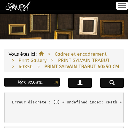
Se connecter
Accueil
S'inscrire
À propos
Accueil
Vous êtes ici :
Cadres et encadrement
Print Gallery
PRINT SYLVAIN TRABUT
Encadrement
40X50
PRINT SYLVAIN TRABUT 40x50 CM
Mon panier
(0)
Impression
Erreur discrète : [8] « Undefined index: cPath » à
Notre Offre