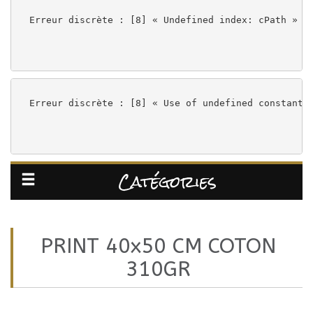
Contact
Erreur discrète : [8] « Undefined index: cPath » à
sur
instagram
Erreur discrète : [8] « Use of undefined constant 
sur
Catégories
Facebook
PRINT 40x50 CM COTON
310GR