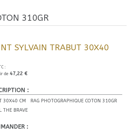
docs/cadres-encadrement/includes/modules/sts_inc/sts_col
OTON 310GR
INT SYLVAIN TRABUT 30X40
docs/cadres-encadrement/includes/modules/sts_inc/sts_col
TC :
47,22 €
ir de
dans 
/var/www/vhosts/cadres-sernesi.fr/httpdocs/cadres-e
CRIPTION :
T 30X40 CM RAG PHOTOGRAPHIQUE COTON 310GR
L THE BRAVE
MANDER :