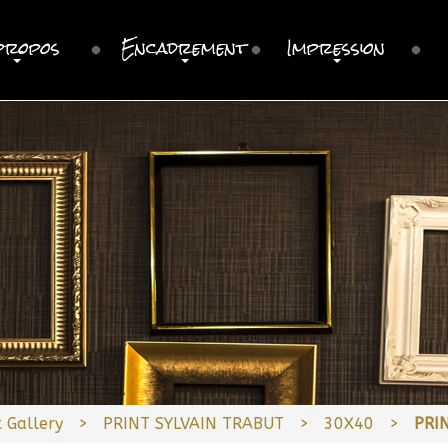
propos
Encadrement
Impression
t Gallery
PRINT SYLVAIN TRABUT
30X40
PRI