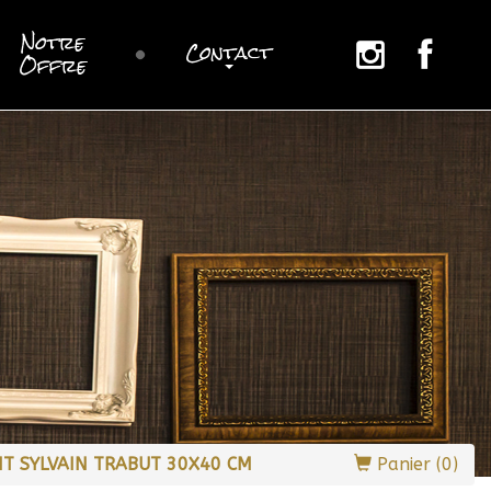
Notre
Contact
sur
sur
Offre
instagram
Facebook
NT SYLVAIN TRABUT 30X40 CM
Panier (0)