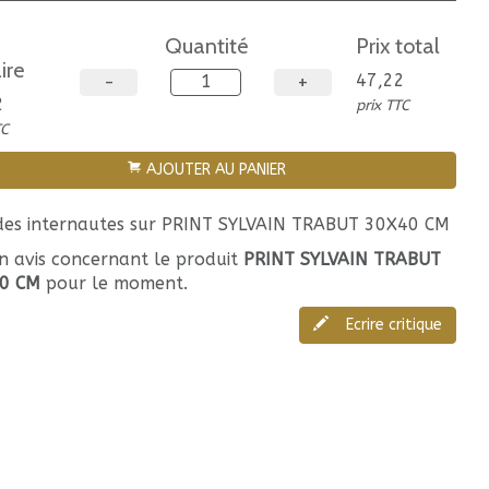
Quantité
Prix total
ire
47,22
2
prix TTC
TC
AJOUTER AU PANIER
 des internautes sur PRINT SYLVAIN TRABUT 30X40 CM
n avis concernant le produit
PRINT SYLVAIN TRABUT
0 CM
pour le moment.
Ecrire critique