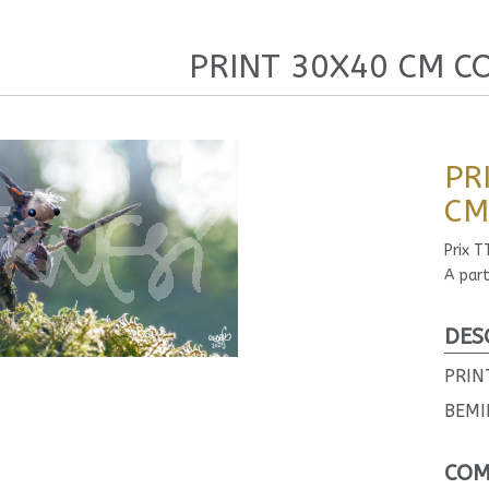
 la 
ligne 58
 dans 
/var/www/vhosts/cadres-sernesi.fr/http
PRINT 30X40 CM C
PR
 la 
ligne 59
 dans 
/var/www/vhosts/cadres-sernesi.fr/http
CM
Prix T
A part
HEADING_TITLE - assumed 'HEADING_TITLE' » à la 
ligne 38
 
DES
PRIN
BEMI
COM