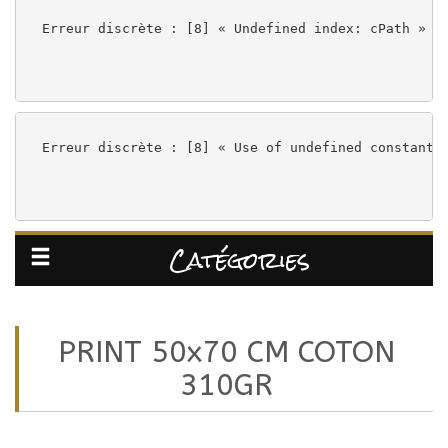
Contact
Erreur discrète : [8] « Undefined index: cPath » à
sur
instagram
Erreur discrète : [8] « Use of undefined constant 
sur
Catégories
Facebook
PRINT 50x70 CM COTON
310GR