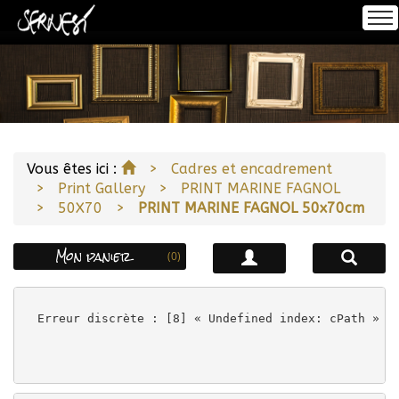
Se connecter
Accueil
S'inscrire
À propos
Accueil
Vous êtes ici :
Cadres et encadrement
Print Gallery
PRINT MARINE FAGNOL
Encadrement
50X70
PRINT MARINE FAGNOL 50x70cm
Mon panier
(0)
Impression
Erreur discrète : [8] « Undefined index: cPath » à
Notre Offre