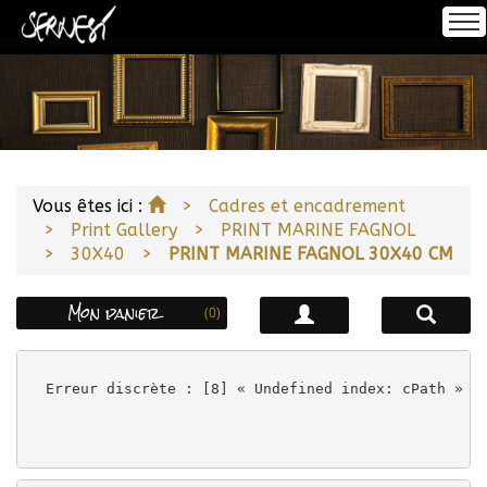
Se connecter
Accueil
S'inscrire
À propos
Accueil
Vous êtes ici :
Cadres et encadrement
Print Gallery
PRINT MARINE FAGNOL
Encadrement
30X40
PRINT MARINE FAGNOL 30X40 CM
Mon panier
(0)
Impression
Erreur discrète : [8] « Undefined index: cPath » à
Notre Offre