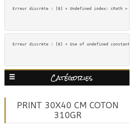
Contact
Erreur discrète : [8] « Undefined index: cPath » à
sur
instagram
Erreur discrète : [8] « Use of undefined constant 
sur
Catégories
Facebook
PRINT 30X40 CM COTON
310GR