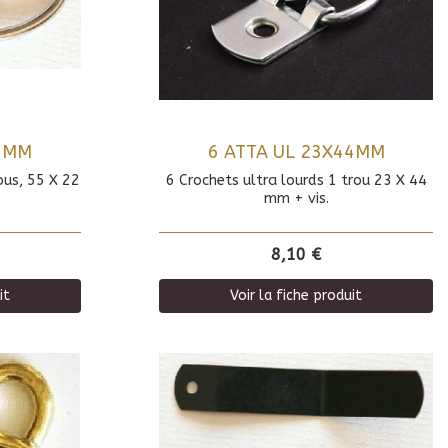
55MM
6 ATTA UL 23X44MM
ous, 55 X 22
6 Crochets ultra lourds 1 trou 23 X 44
mm + vis.
8,10 €
it
Voir la fiche produit