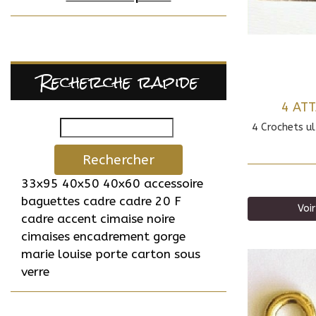
Recherche rapide
4 AT
4 Crochets ul
Rechercher
33x95
40x50
40x60
accessoire
baguettes
cadre
cadre 20 F
Voir
cadre accent
cimaise noire
cimaises
encadrement
gorge
marie louise
porte carton
sous
verre