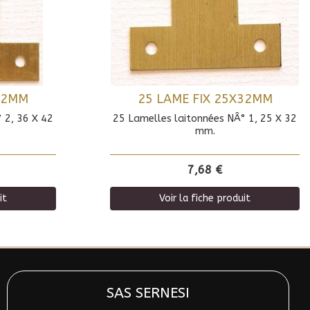
X42MM
25 LAME FIX 25X32MM
 2, 36 X 42
25 Lamelles laitonnées NÂ° 1, 25 X 32
mm.
7,68 €
it
Voir la fiche produit
SAS SERNESI