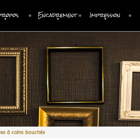
propos
Encadrement
Impression
es à coins bouchés