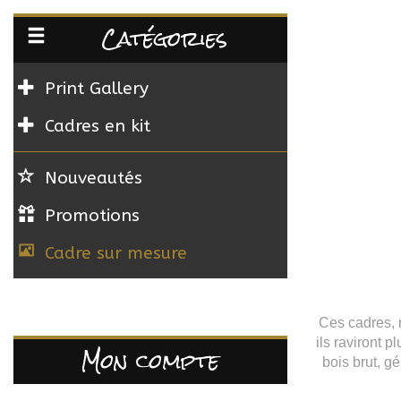
Catégories
Print Gallery
Cadres en kit
Nouveautés
Promotions
Cadre sur mesure
Ces cadres, 
ils raviront 
Mon compte
bois brut, g