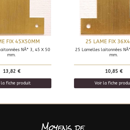
ME FIX 45X50MM
25 LAME FIX 36
laitonnées NÂ° 3, 45 X 50
25 Lamelles laitonnées NÂ°
mm.
mm.
13,82 €
10,85 €
 la fiche produit
Voir la fiche produ
Moyens de