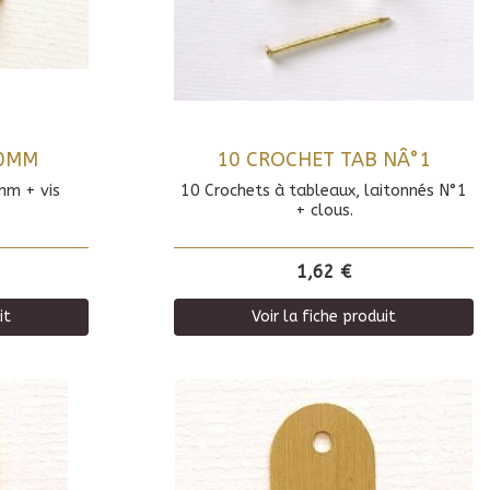
30MM
10 CROCHET TAB NÂ°1
mm + vis
10 Crochets à tableaux, laitonnés N°1
+ clous.
1,62 €
it
Voir la fiche produit