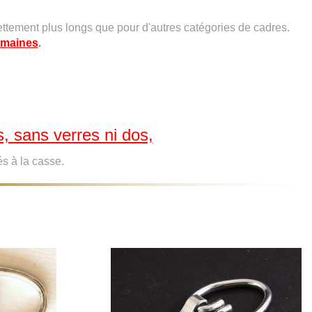
ettement plus longs que pour d'autres catégories de cadres.
semaines
.
s, sans verres ni dos,
iés à la casse.