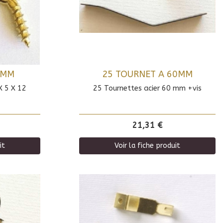
2MM
25 TOURNET A 60MM
X 5 X 12
25 Tournettes acier 60 mm +vis
21,31 €
it
Voir la fiche produit