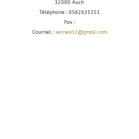
Contact
32000 Auch
Téléphone : 0562635151
Fax :
Courriel :
sernesi32@gmail.com
sur
instagram
sur
Facebook