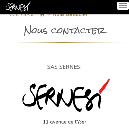
Accueil
Vous êtes ici :
Nous contacter
Se connecter
Accueil
Nous contacter
S'inscrire
À propos
Encadrement
SAS SERNESI
Impression
Notre Offre
11 avenue de l'Yser